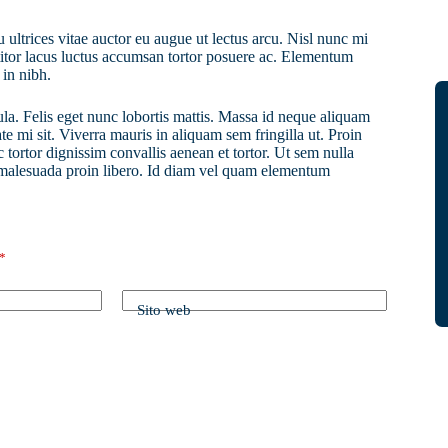
 ultrices vitae auctor eu augue ut lectus arcu. Nisl nunc mi
ttitor lacus luctus accumsan tortor posuere ac. Elementum
 in nibh.
ula. Felis eget nunc lobortis mattis. Massa id neque aliquam
te mi sit. Viverra mauris in aliquam sem fringilla ut. Proin
 tortor dignissim convallis aenean et tortor. Ut sem nulla
r malesuada proin libero. Id diam vel quam elementum
*
Sito web