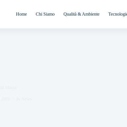
Home
Chi Siamo
Qualità & Ambiente
Tecnologi
dit Massa
 2020
In
News