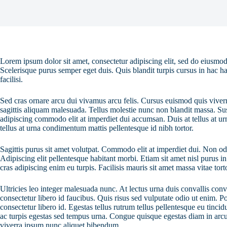
Lorem ipsum dolor sit amet, consectetur adipiscing elit, sed do eiusmod
Scelerisque purus semper eget duis. Quis blandit turpis cursus in hac ha
facilisi.
Sed cras ornare arcu dui vivamus arcu felis. Cursus euismod quis viver
sagittis aliquam malesuada. Tellus molestie nunc non blandit massa. Sus
adipiscing commodo elit at imperdiet dui accumsan. Duis at tellus at u
tellus at urna condimentum mattis pellentesque id nibh tortor.
Sagittis purus sit amet volutpat. Commodo elit at imperdiet dui. Non odi
Adipiscing elit pellentesque habitant morbi. Etiam sit amet nisl purus in
cras adipiscing enim eu turpis. Facilisis mauris sit amet massa vitae to
Ultricies leo integer malesuada nunc. At lectus urna duis convallis conv
consectetur libero id faucibus. Quis risus sed vulputate odio ut enim. 
consectetur libero id. Egestas tellus rutrum tellus pellentesque eu tinci
ac turpis egestas sed tempus urna. Congue quisque egestas diam in arcu c
viverra ipsum nunc aliquet bibendum.