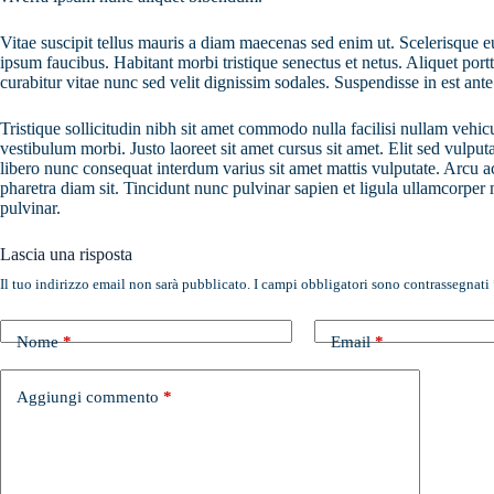
Vitae suscipit tellus mauris a diam maecenas sed enim ut. Scelerisque eu
ipsum faucibus. Habitant morbi tristique senectus et netus. Aliquet por
curabitur vitae nunc sed velit dignissim sodales. Suspendisse in est ante
Tristique sollicitudin nibh sit amet commodo nulla facilisi nullam vehic
vestibulum morbi. Justo laoreet sit amet cursus sit amet. Elit sed vulputa
libero nunc consequat interdum varius sit amet mattis vulputate. Arcu ac
pharetra diam sit. Tincidunt nunc pulvinar sapien et ligula ullamcorpe
pulvinar.
Lascia una risposta
Il tuo indirizzo email non sarà pubblicato.
I campi obbligatori sono contrassegnati
Nome
*
Email
*
Aggiungi commento
*