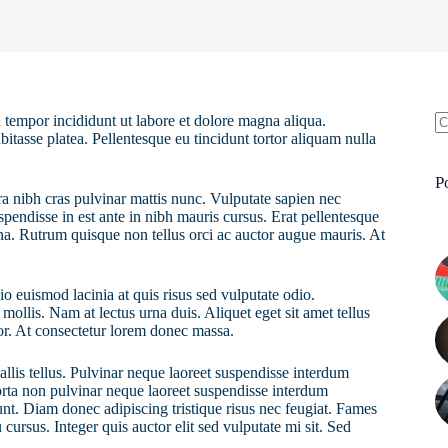
 tempor incididunt ut labore et dolore magna aliqua.
bitasse platea. Pellentesque eu tincidunt tortor aliquam nulla
N
ri
P
ra nibh cras pulvinar mattis nunc. Vulputate sapien nec
pendisse in est ante in nibh mauris cursus. Erat pellentesque
rna. Rutrum quisque non tellus orci ac auctor augue mauris. At
o euismod lacinia at quis risus sed vulputate odio.
 mollis. Nam at lectus urna duis. Aliquet eget sit amet tellus
rtor. At consectetur lorem donec massa.
allis tellus. Pulvinar neque laoreet suspendisse interdum
Porta non pulvinar neque laoreet suspendisse interdum
dunt. Diam donec adipiscing tristique risus nec feugiat. Fames
ursus. Integer quis auctor elit sed vulputate mi sit. Sed